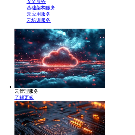
安全服务
基础架构服务
云应用服务
云培训服务
云管理服务
了解更多