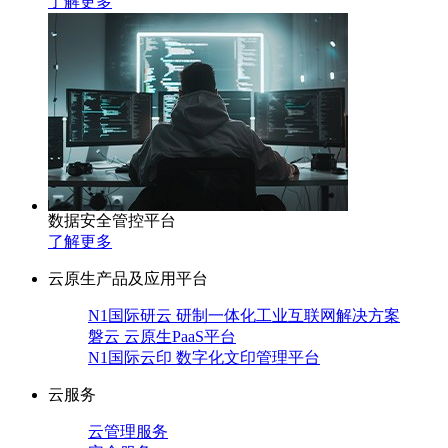
了解更多
数据安全管控平台
了解更多
云原生产品及应用平台
N1国际研云 研制一体化工业互联网解决方案
磐云 云原生PaaS平台
N1国际云印 数字化文印管理平台
云服务
云管理服务