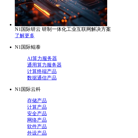
N1国际研云 研制一体化工业互联网解决方案
了解更多
N1国际鲲泰
AI算力服务器
通用算力服务器
计算终端产品
数据通信产品
N1国际云科
存储产品
计算产品
安全产品
网络产品
软件产品
外设产品