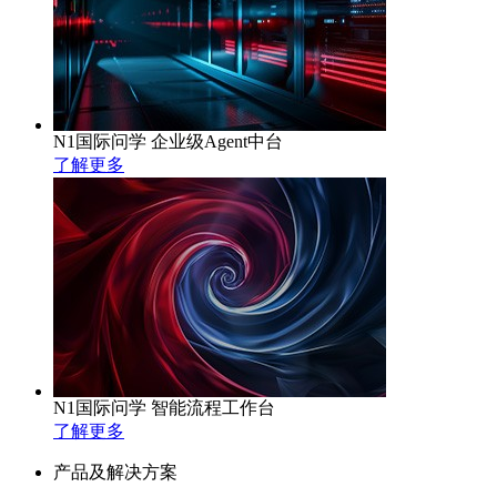
N1国际问学 企业级Agent中台
了解更多
N1国际问学 智能流程工作台
了解更多
产品及解决方案